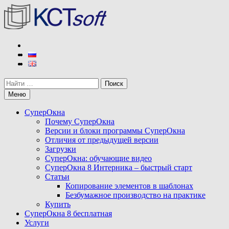
Перейти
к
содержимому
КСТ софт
Разработчик программы СуперОкна
Поиск
Меню
СуперОкна
Почему СуперОкна
Версии и блоки программы СуперОкна
Отличия от предыдущей версии
Загрузки
СуперОкна: обучающие видео
СуперОкна 8 Интерника – быстрый старт
Статьи
Копирование элементов в шаблонах
Безбумажное производство на практике
Купить
СуперОкна 8 бесплатная
Услуги