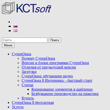
Перейти
к
содержимому
КСТ софт
Разработчик программы СуперОкна
Поиск
Меню
СуперОкна
Почему СуперОкна
Версии и блоки программы СуперОкна
Отличия от предыдущей версии
Загрузки
СуперОкна: обучающие видео
СуперОкна 8 Интерника – быстрый старт
Статьи
Копирование элементов в шаблонах
Безбумажное производство на практике
Купить
СуперОкна 8 бесплатная
Услуги