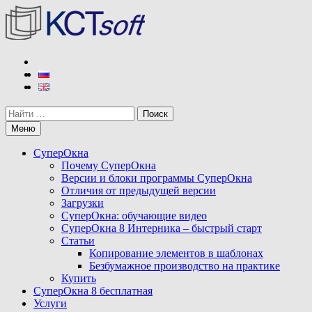
Перейти
к
содержимому
КСТ софт
Разработчик программы СуперОкна
Поиск
Меню
СуперОкна
Почему СуперОкна
Версии и блоки программы СуперОкна
Отличия от предыдущей версии
Загрузки
СуперОкна: обучающие видео
СуперОкна 8 Интерника – быстрый старт
Статьи
Копирование элементов в шаблонах
Безбумажное производство на практике
Купить
СуперОкна 8 бесплатная
Услуги