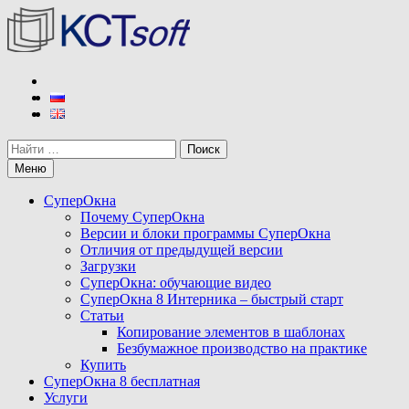
Перейти
к
содержимому
КСТ софт
Разработчик программы СуперОкна
Поиск
Меню
СуперОкна
Почему СуперОкна
Версии и блоки программы СуперОкна
Отличия от предыдущей версии
Загрузки
СуперОкна: обучающие видео
СуперОкна 8 Интерника – быстрый старт
Статьи
Копирование элементов в шаблонах
Безбумажное производство на практике
Купить
СуперОкна 8 бесплатная
Услуги