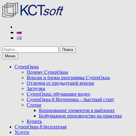
Перейти
к
содержимому
КСТ софт
Разработчик программы СуперОкна
Поиск
Меню
СуперОкна
Почему СуперОкна
Версии и блоки программы СуперОкна
Отличия от предыдущей версии
Загрузки
СуперОкна: обучающие видео
СуперОкна 8 Интерника – быстрый старт
Статьи
Копирование элементов в шаблонах
Безбумажное производство на практике
Купить
СуперОкна 8 бесплатная
Услуги