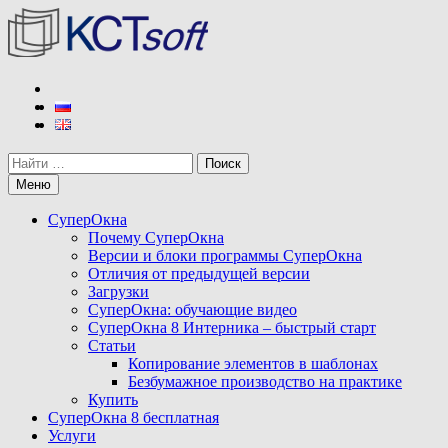
Перейти
к
содержимому
КСТ софт
Разработчик программы СуперОкна
Поиск
Меню
СуперОкна
Почему СуперОкна
Версии и блоки программы СуперОкна
Отличия от предыдущей версии
Загрузки
СуперОкна: обучающие видео
СуперОкна 8 Интерника – быстрый старт
Статьи
Копирование элементов в шаблонах
Безбумажное производство на практике
Купить
СуперОкна 8 бесплатная
Услуги