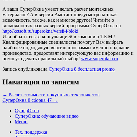
А ваши СуперОкна умеют делать расчет монтажных
материалов? А в версии Аметист предусмотрена такая
возможность, так же, как и многое другое! Читайте о
возможностях разных версий программы СуперОкна на
http://kctsoft.ru/superokna/versii-i-bloki
Или обратитесь за консультацией в компанию Т.Б.М.!
Квалифицированные специалисты помогут Вам выбрать
наиболее подходящую версию программы именно под ваше
производство, предоставят интересующую вас информацию и
помогут сделать правильный выбор!
www.superokna.ru
Запись опубликована
СуперОкна 8 бесплатная promo
Навигация по записям
←
Расчет стоимости покупных стеклопакетов
СуперОкна 8 сборка 47
→
СуперОкна
СуперОкна: обучающие видео
Меню
Тех. поддержка