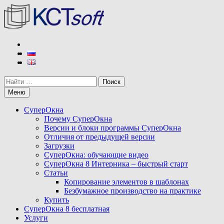
Перейти
к
содержимому
КСТ софт
Разработчик программы СуперОкна
Поиск
Меню
СуперОкна
Почему СуперОкна
Версии и блоки программы СуперОкна
Отличия от предыдущей версии
Загрузки
СуперОкна: обучающие видео
СуперОкна 8 Интерника – быстрый старт
Статьи
Копирование элементов в шаблонах
Безбумажное производство на практике
Купить
СуперОкна 8 бесплатная
Услуги