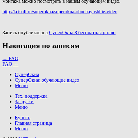
монтажа можно посмотреть в нашем обучающем видео.
http://kctsoft.ru/superokna/superokna-obuchayushhie-video
Запись опубликована
СуперОкна 8 бесплатная promo
Навигация по записям
←
FAQ
FAQ
→
СуперОкна
СуперОкна: обучающие видео
Меню
Тех. поддержка
Загрузки
Меню
Купить
Главная страница
Меню