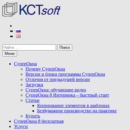
Перейти
к
содержимому
КСТ софт
Разработчик программы СуперОкна
Поиск
Меню
СуперОкна
Почему СуперОкна
Версии и блоки программы СуперОкна
Отличия от предыдущей версии
Загрузки
СуперОкна: обучающие видео
СуперОкна 8 Интерника – быстрый старт
Статьи
Копирование элементов в шаблонах
Безбумажное производство на практике
Купить
СуперОкна 8 бесплатная
Услуги