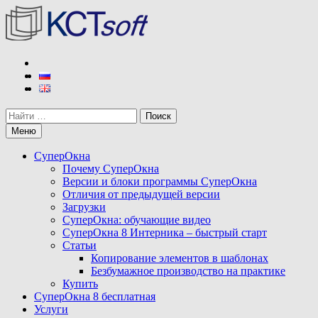
Перейти
к
содержимому
КСТ софт
Разработчик программы СуперОкна
Поиск
Меню
СуперОкна
Почему СуперОкна
Версии и блоки программы СуперОкна
Отличия от предыдущей версии
Загрузки
СуперОкна: обучающие видео
СуперОкна 8 Интерника – быстрый старт
Статьи
Копирование элементов в шаблонах
Безбумажное производство на практике
Купить
СуперОкна 8 бесплатная
Услуги