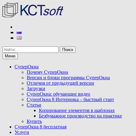
Перейти
к
содержимому
КСТ софт
Разработчик программы СуперОкна
Поиск
Меню
СуперОкна
Почему СуперОкна
Версии и блоки программы СуперОкна
Отличия от предыдущей версии
Загрузки
СуперОкна: обучающие видео
СуперОкна 8 Интерника – быстрый старт
Статьи
Копирование элементов в шаблонах
Безбумажное производство на практике
Купить
СуперОкна 8 бесплатная
Услуги