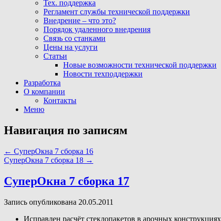
Тех. поддержка
Регламент службы технической поддержки
Внедрение – что это?
Порядок удаленного внедрения
Связь со станками
Цены на услуги
Статьи
Новые возможности технической поддержки
Новости техподдержки
Разработка
О компании
Контакты
Меню
Навигация по записям
←
CуперОкна 7 cборка 16
CуперОкна 7 cборка 18
→
CуперОкна 7 cборка 17
Запись опубликована 20.05.2011
Исправлен расчёт стеклопакетов в арочных конструкциях 