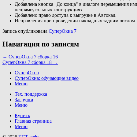
Добавлена кнопка "До конца" в диалоге перемещения имп
непрямоугольных конструкциях.
Добавлено право доступа к выгрузке в Автокад.
Исправления при проведении накладных задним числом.
Запись опубликована
СуперОкна 7
Навигация по записям
←
CуперОкна 7 cборка 16
CуперОкна 7 cборка 18
→
СуперОкна
СуперОкна: обучающие видео
Меню
Тех. поддержка
Загрузки
Меню
Купить
Главная страница
Меню
© 2026
КСТ софт