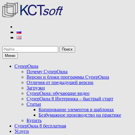
Перейти
к
содержимому
КСТ софт
Разработчик программы СуперОкна
Поиск
Меню
СуперОкна
Почему СуперОкна
Версии и блоки программы СуперОкна
Отличия от предыдущей версии
Загрузки
СуперОкна: обучающие видео
СуперОкна 8 Интерника – быстрый старт
Статьи
Копирование элементов в шаблонах
Безбумажное производство на практике
Купить
СуперОкна 8 бесплатная
Услуги