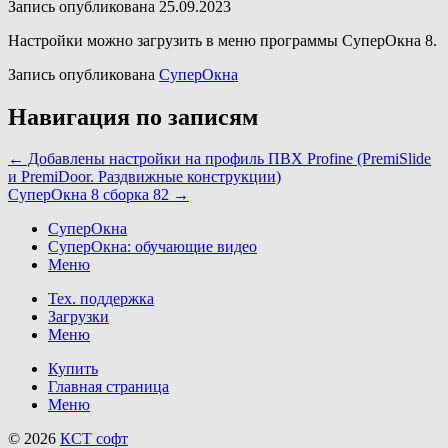
Запись опубликована 25.09.2023
Настройки можно загрузить в меню программы СуперОкна 8.
Запись опубликована
СуперОкна
Навигация по записям
←
Добавлены настройки на профиль ПВХ Profine (PremiSlide
и PremiDoor. Раздвижные конструкции)
СуперОкна 8 сборка 82
→
СуперОкна
СуперОкна: обучающие видео
Меню
Тех. поддержка
Загрузки
Меню
Купить
Главная страница
Меню
© 2026
КСТ софт