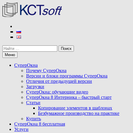
Перейти
к
содержимому
КСТ софт
Разработчик программы СуперОкна
Поиск
Меню
СуперОкна
Почему СуперОкна
Версии и блоки программы СуперОкна
Отличия от предыдущей версии
Загрузки
СуперОкна: обучающие видео
СуперОкна 8 Интерника – быстрый старт
Статьи
Копирование элементов в шаблонах
Безбумажное производство на практике
Купить
СуперОкна 8 бесплатная
Услуги